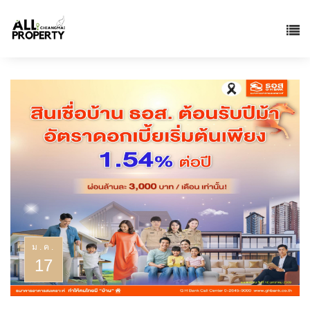
ม.ค.
17