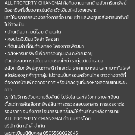
ALL PROPERTY CHIANGMAI คือทีมงานนายหน้าอสังหาริมทรัพย์
มืออาชีพที่เชี่ยวชาญในจังหวัดเชียงใหม่โดยเฉพาะ
เราให้บริการครบวงจรทั้งการซื้อ ขาย เช่า และลงทุนอสังหาริมทรัพย์
ไม่ว่าจะเป็น
• บ้านเดี่ยว ทาวน์โฮม บ้านแฝด
• คอนโดมิเนียม วิลล่า รีสอร์ท
• ที่ดินเปล่า ที่ดินทำเลทอง โครงการพัฒนา
• อสังหาริมทรัพย์เพื่อการลงทุนและเกษียณอายุ
ด้วยประสบการณ์ในตลาดเชียงใหม่ เรามุ่งเน้นนำเสนอ
อสังหาริมทรัพย์คุณภาพดี ทำเลเด่น ราคาเหมาะสม และเหมาะกับไลฟ์
สไตล์ของลูกค้าทุกกลุ่ม ไม่ว่าจะเป็นครอบครัวคนไทย ชาวต่างชาติที่
ต้องการบ้านพักตากอากาศ หรือนักลงทุนที่มองหาผลตอบแทนระยะ
ยาว
เราให้บริการด้วยความซื่อสัตย์ โปร่งใส และใส่ใจทุกรายละเอียด
ตั้งแต่การคัดเลือกทรัพย์สิน การตรวจสอบเอกสาร การเจรจาต่อ
รองราคา จนถึงการโอนกรรมสิทธิ์และให้คำปรึกษาหลังการขาย
ALL PROPERTY CHIANGMAI ดำเนินการโดย
บริษัท นีด เฮ้าส์ จำกัด
เลขทะเบียนนิติบุคคล 0505568022645