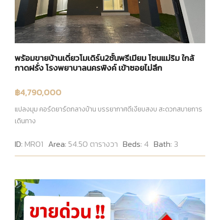
พร้อมขายบ้านเดี่ยวโมเดิร์น2ชั้นพรีเมียม โซนแม่ริม ใกล้
กาดฝรั่ง โรงพยาบาลนครพิงค์ เข้าซอยไม่ลึก
฿4,790,000
แปลงมุม คอร์ดยาร์ดกลางบ้าน บรรยากาศดีเงียบสงบ สะดวกสบายการ
เดินทาง
ID:
MR01
Area:
54.50 ตารางวา
Beds:
4
Bath:
3