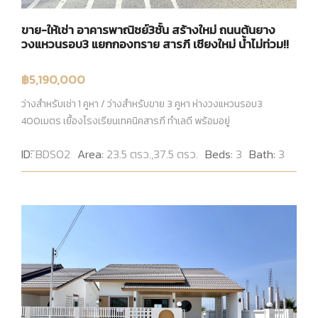
ขาย-ให้เช่า อาคารพาณิชย์3ชั้น สร้างใหม่ ถนนต้นยาง
วงแหวนรอบ3 แยกกองทราย สารภี เชียงใหม่ น้ำไม่ท่วม!!
฿5,190,000
ว่างสำหรับเช่า 1 คูหา / ว่างสำหรับขาย 3 คูหา ห่างวงแหวนรอบ3
400เมตร เยื้องโรงเรียนเทคนิคสารภี ทำเลดี พร้อมอยู่
ID:
ิBDS02
Area:
23.5 ตรว.,37.5 ตรว.
Beds:
3
Bath:
3