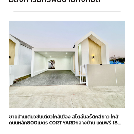
ขายบ้านเดี่ยวชั้นเดียวใกล้เมือง สไตล์นอร์ดิกสีขาว ใกล้
ถนนหลัก800เมตร CORTYARDกลางบ้าน แถมฟรี 18
รายก