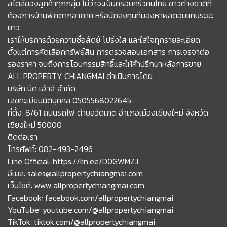
สไตล์ของลูกค้าทุกกลุ่ม ไม่ว่าจะเป็นครอบครัวคนไทย ชาวต่างชาติที่
ต้องการบ้านพักตากอากาศ หรือนักลงทุนที่มองหาผลตอบแทนระยะ
ยาว
เราให้บริการด้วยความซื่อสัตย์ โปร่งใส และใส่ใจทุกรายละเอียด
ตั้งแต่การคัดเลือกทรัพย์สิน การตรวจสอบเอกสาร การเจรจาต่อ
รองราคา จนถึงการโอนกรรมสิทธิ์และให้คำปรึกษาหลังการขาย
ALL PROPERTY CHIANGMAI ดำเนินการโดย
บริษัท นีด เฮ้าส์ จำกัด
เลขทะเบียนนิติบุคคล 0505568022645
ที่ตั้ง: 8/61 ถนนรถไฟ ตำบลวัดเกต อำเภอเมืองเชียงใหม่ จังหวัด
เชียงใหม่ 50000
ติดต่อเรา
โทรศัพท์: 082-493-2496
Line Official: https://lin.ee/D0GWMZJ
อีเมล: sales@allpropertychiangmai.com
เว็บไซต์: www.allpropertychiangmai.com
Facebook: facebook.com/allpropertychiangmai
YouTube: youtube.com/@allpropertychiangmai
TikTok: tiktok.com/@allpropertychiangmai