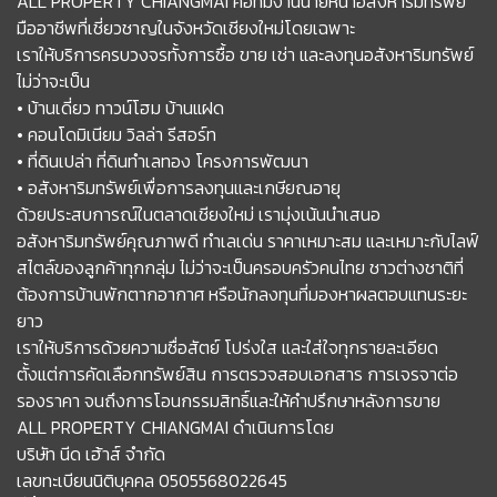
ALL PROPERTY CHIANGMAI คือทีมงานนายหน้าอสังหาริมทรัพย์
มืออาชีพที่เชี่ยวชาญในจังหวัดเชียงใหม่โดยเฉพาะ
เราให้บริการครบวงจรทั้งการซื้อ ขาย เช่า และลงทุนอสังหาริมทรัพย์
ไม่ว่าจะเป็น
• บ้านเดี่ยว ทาวน์โฮม บ้านแฝด
• คอนโดมิเนียม วิลล่า รีสอร์ท
• ที่ดินเปล่า ที่ดินทำเลทอง โครงการพัฒนา
• อสังหาริมทรัพย์เพื่อการลงทุนและเกษียณอายุ
ด้วยประสบการณ์ในตลาดเชียงใหม่ เรามุ่งเน้นนำเสนอ
อสังหาริมทรัพย์คุณภาพดี ทำเลเด่น ราคาเหมาะสม และเหมาะกับไลฟ์
สไตล์ของลูกค้าทุกกลุ่ม ไม่ว่าจะเป็นครอบครัวคนไทย ชาวต่างชาติที่
ต้องการบ้านพักตากอากาศ หรือนักลงทุนที่มองหาผลตอบแทนระยะ
ยาว
เราให้บริการด้วยความซื่อสัตย์ โปร่งใส และใส่ใจทุกรายละเอียด
ตั้งแต่การคัดเลือกทรัพย์สิน การตรวจสอบเอกสาร การเจรจาต่อ
รองราคา จนถึงการโอนกรรมสิทธิ์และให้คำปรึกษาหลังการขาย
ALL PROPERTY CHIANGMAI ดำเนินการโดย
บริษัท นีด เฮ้าส์ จำกัด
เลขทะเบียนนิติบุคคล 0505568022645