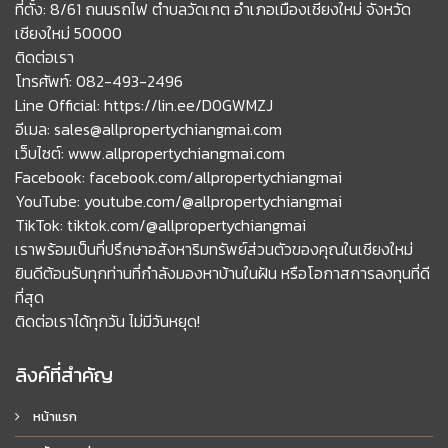
ที่ตั้ง: 8/61 ถนนรถไฟ ตำบลวัดเกต อำเภอเมืองเชียงใหม่ จังหวัด
เชียงใหม่ 50000
ติดต่อเรา
โทรศัพท์: 082-493-2496
Line Official: https://lin.ee/D0GWMZJ
อีเมล: sales@allpropertychiangmai.com
เว็บไซต์: www.allpropertychiangmai.com
Facebook: facebook.com/allpropertychiangmai
YouTube: youtube.com/@allpropertychiangmai
TikTok: tiktok.com/@allpropertychiangmai
เราพร้อมเป็นที่ปรึกษาอสังหาริมทรัพย์ส่วนตัวของคุณในเชียงใหม่
ยินดีต้อนรับทุกท่านที่กำลังมองหาบ้านในฝัน หรือโอกาสการลงทุนที่ดี
ที่สุด
ติดต่อเราได้ทุกวัน ไม่มีวันหยุด!
ลิงค์ที่สำคัญ
หน้าแรก