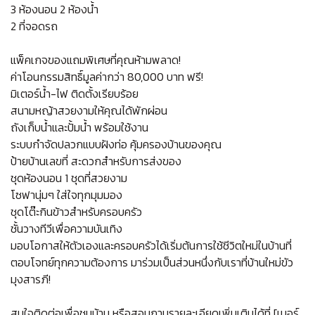
3 ห้องนอน 2 ห้องน้ำ
2 ที่จอดรถ
แพ็คเกจของแถมพิเศษที่คุณห้ามพลาด!
ค่าโอนกรรมสิทธิ์มูลค่ากว่า 80,000 บาท ฟรี!
มิเตอร์น้ำ-ไฟ ติดตั้งเรียบร้อย
สนามหญ้าสวยงามให้คุณได้พักผ่อน
ถังเก็บน้ำและปั้มน้ำ พร้อมใช้งาน
ระบบกำจัดปลวกแบบฝังท่อ คุ้มครองบ้านของคุณ
ป้ายบ้านเลขที่ สะดวกสำหรับการส่งของ
ชุดห้องนอน 1 ชุดที่สวยงาม
โซฟานุ่มๆ ใส่ใจทุกมุมมอง
ชุดโต๊ะกินข้าวสำหรับครอบครัว
ชั้นวางทีวีเพื่อความบันเทิง
มอบโอกาสให้ตัวเองและครอบครัวได้เริ่มต้นการใช้ชีวิตใหม่ในบ้านที่
ตอบโจทย์ทุกความต้องการ มาร่วมเป็นส่วนหนึ่งกับเราที่บ้านใหม่ขัว
มุงสารภี!
สนใจติดต่อเพื่อชมบ้าน หรือสอบถามรายละเอียดเพิ่มเติมได้ที่ [เบอร์