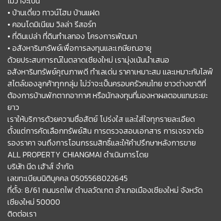
ไม่ว่าจะเป็น
• บ้านเดี่ยว ทาวน์โฮม บ้านแฝด
• คอนโดมิเนียม วิลล่า รีสอร์ท
• ที่ดินเปล่า ที่ดินทำเลทอง โครงการพัฒนา
• อสังหาริมทรัพย์เพื่อการลงทุนและเกษียณอายุ
ด้วยประสบการณ์ในตลาดเชียงใหม่ เรามุ่งเน้นนำเสนอ
อสังหาริมทรัพย์คุณภาพดี ทำเลเด่น ราคาเหมาะสม และเหมาะกับไลฟ์
สไตล์ของลูกค้าทุกกลุ่ม ไม่ว่าจะเป็นครอบครัวคนไทย ชาวต่างชาติที่
ต้องการบ้านพักตากอากาศ หรือนักลงทุนที่มองหาผลตอบแทนระยะ
ยาว
เราให้บริการด้วยความซื่อสัตย์ โปร่งใส และใส่ใจทุกรายละเอียด
ตั้งแต่การคัดเลือกทรัพย์สิน การตรวจสอบเอกสาร การเจรจาต่อ
รองราคา จนถึงการโอนกรรมสิทธิ์และให้คำปรึกษาหลังการขาย
ALL PROPERTY CHIANGMAI ดำเนินการโดย
บริษัท นีด เฮ้าส์ จำกัด
เลขทะเบียนนิติบุคคล 0505568022645
ที่ตั้ง: 8/61 ถนนรถไฟ ตำบลวัดเกต อำเภอเมืองเชียงใหม่ จังหวัด
เชียงใหม่ 50000
ติดต่อเรา