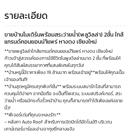
รายละเอียด
ขายบ้านโมเดิร์นพร้อมสระว่ายน้ำ(พลูวิลล่า) 2ชั้น ใกล้
แกรนด์คอนยอนนำ้แพร่ หางดง เชียงใหม่
**ขายพลูวิลล่าใกล้แกรนด์คอนยอนนำ้แพร่ หางดง เชียงใหม่
ก้าวเข้าสู่สวรรค์ของการใช้ชีวิตในพูลวิลล่าขนาด 2 ชั้น ที่พร้อมให้
คุณได้สัมผัสบรรยากาศที่แสนพิเศษในทุกวัน!
**บ้านหรูนี้มีราคาเพียง 19 ล้านบาท พร้อมเข้าอยู่**พร้อมให้คุณเป็น
เจ้าของทันที!
**บ้านสุดหรูมีครบทุกฟังก์ชั่น** พร้อมระบบสมาร์ทโฮมที่สามารถ
ควบคุมได้ง่ายๆ จากมือถือ จะเป็นที่ไฟสวน, ระบบสปริงค์เกอร์, สระ
ว่ายน้ำ หรือแม้กระทั่งรั้วหน้าบ้าน คุณก็สามารถทำได้เพียงแค่ปลาย
นิ้ว!
**ฟีเจอร์เด่นที่คุณจะหลงรัก:**
- หลังคา Auto Roof สำหรับการเปิดปิดได้อัตโนมัติ บริเวณ
เคาน์เตอร์บาร์และอ่างจากุชชี่กลางแจ้ง