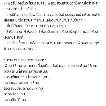
- เฟอร์นิเจอร์บิวท์อินครบครัน พร้อมสวนส่วนตัวที่ให้คุณได้สัมผัส
ธรรมชาติอย่างแท้จริง
- บาร์บีคิวกลางแจ้งพร้อมเคาน์เตอร์บาร์ข้างสระว่ายน้ำเพื่อการพัก
ผ่อนและปาร์ตี้สุดชิล **รายละเอียดบ้านที่น่าประทับใจ:**
- พื้นที่ใช้สอย 237 ตร.ม. บนที่ดิน 258 ตร.ว.
- 3 ห้องนอน, 4 ห้องน้ำ, 1 ห้องรับแขก, 1 ห้องครัวยุโรป, และ 1 ห้อง
เอนกประสงค์
- สระว่ายน้ำระบบเกลือ ขนาด 4 x 9 เมตร พร้อมมุมพักผ่อนและชุด
โต๊ะอาหารขนาดใหญ่
**การเดินทางสะดวกสบาย**:
เพียง 1.5 กม. จากถนนเลี่ยงเมืองสันป่าตอง-หางดงเพียง 1.5 กม.
ใกล้สถานที่สำคัญมากมาย เช่น
แกรนด์แคนยอนน้ำแพร่ 2.7 กม.,
สนามกอล์ฟหางดง 5กม.
โรงเรียนปัญญาเด่น! 7 กม.
กาดฝรั่ง 9 กม.
สนามบิน 18 กม.