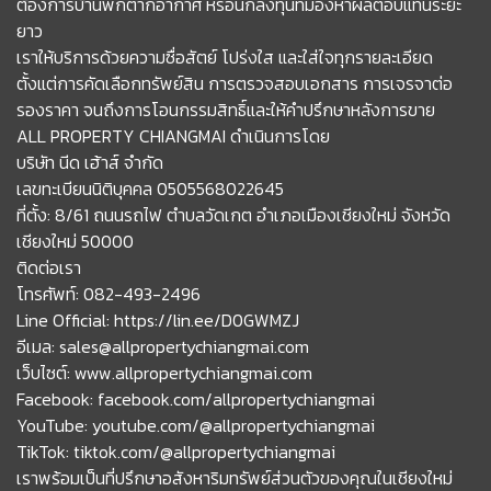
ต้องการบ้านพักตากอากาศ หรือนักลงทุนที่มองหาผลตอบแทนระยะ
ยาว
เราให้บริการด้วยความซื่อสัตย์ โปร่งใส และใส่ใจทุกรายละเอียด
ตั้งแต่การคัดเลือกทรัพย์สิน การตรวจสอบเอกสาร การเจรจาต่อ
รองราคา จนถึงการโอนกรรมสิทธิ์และให้คำปรึกษาหลังการขาย
ALL PROPERTY CHIANGMAI ดำเนินการโดย
บริษัท นีด เฮ้าส์ จำกัด
เลขทะเบียนนิติบุคคล 0505568022645
ที่ตั้ง: 8/61 ถนนรถไฟ ตำบลวัดเกต อำเภอเมืองเชียงใหม่ จังหวัด
เชียงใหม่ 50000
ติดต่อเรา
โทรศัพท์: 082-493-2496
Line Official: https://lin.ee/D0GWMZJ
อีเมล: sales@allpropertychiangmai.com
เว็บไซต์: www.allpropertychiangmai.com
Facebook: facebook.com/allpropertychiangmai
YouTube: youtube.com/@allpropertychiangmai
TikTok: tiktok.com/@allpropertychiangmai
เราพร้อมเป็นที่ปรึกษาอสังหาริมทรัพย์ส่วนตัวของคุณในเชียงใหม่